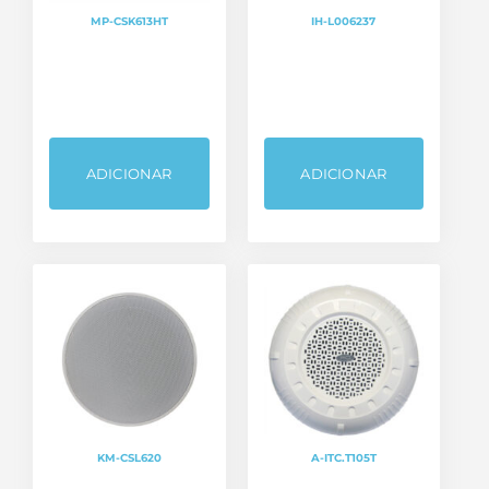
MP-CSK613HT
IH-L006237
ADICIONAR
ADICIONAR
KM-CSL620
A-ITC.T105T