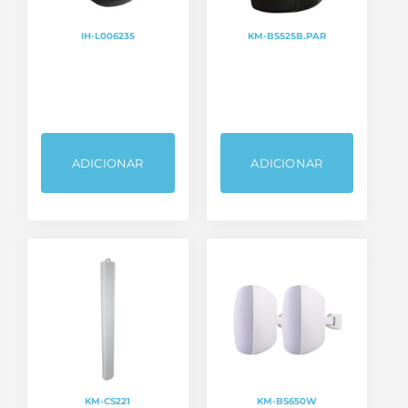
IH-L006235
KM-BS525B.PAR
ADICIONAR
ADICIONAR
KM-CS221
KM-BS650W