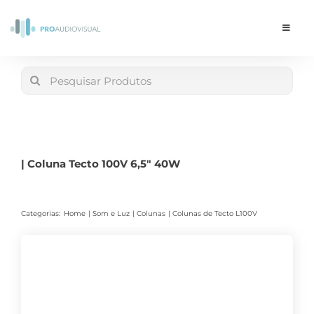
Skip
to
Toggle
Navigat
content
Conta
Search
for:
LOJA
Carrinho
| Coluna Tecto 100V 6,5″ 40W
Categorias:
Home
Som e Luz
Colunas
Colunas de Tecto L100V