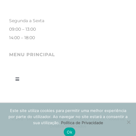
Segunda a Sexta
09:00 – 13:00
14:00 – 18:00
MENU PRINCIPAL
Toggle
Navigation
LOJA
Este site utiliza cookies para permitir uma melhor experiência
CONTACTOS
por parte do utilizador. Ao navegar no site estará a consentir a
© 2012 - 2026 • ProAudioVisual por MISTER PUZZLE - Todos os
sua utilização.
Política de Privacidade
Direitos Reservados
Ok
A MINHA CONTA