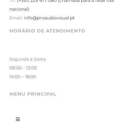
Tlf:
(+351) 229 477 080 (chamada para a rede fixa
nacional)
Email:
info@proaudiovisual.pt
HORÁRIO DE ATENDIMENTO
Segunda a Sexta
09:00 – 13:00
14:00 – 18:00
MENU PRINCIPAL
Toggle
Navigation
LOJA