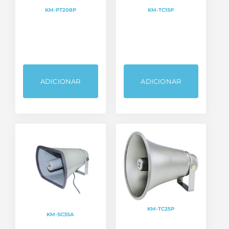
KM-PT208P
KM-TC15P
ADICIONAR
ADICIONAR
KM-TC25P
KM-SC35A