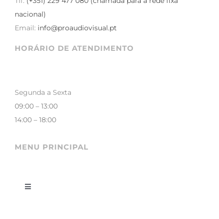
Tlf:
(+351) 229 477 080 (chamada para a rede fixa
nacional)
Email:
info@proaudiovisual.pt
HORÁRIO DE ATENDIMENTO
Segunda a Sexta
09:00 – 13:00
14:00 – 18:00
MENU PRINCIPAL
Toggle
Navigation
LOJA