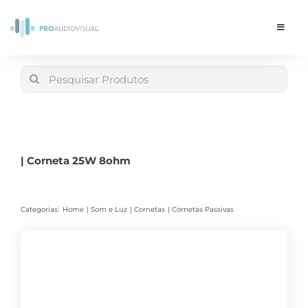
Skip
to
Toggle
Navigat
content
Conta
Search
for:
LOJA
Carrinho
| Corneta 25W 8ohm
Categorias:
Home
Som e Luz
Cornetas
Cornetas Passivas