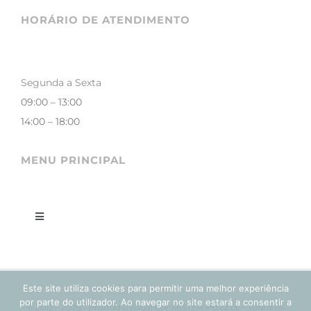
HORÁRIO DE ATENDIMENTO
Segunda a Sexta
09:00 – 13:00
14:00 – 18:00
MENU PRINCIPAL
Toggle
Navigation
LOJA
Este site utiliza cookies para permitir uma melhor experiência
CONTACTOS
por parte do utilizador. Ao navegar no site estará a consentir a
© 2012 - 2026 • ProAudioVisual por MISTER PUZZLE - Todos os