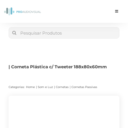
Skip
to
Toggle
Navigat
content
Conta
Search
for:
LOJA
Carrinho
| Corneta Plástica c/ Tweeter 188x80x60mm
Categorias:
Home
Som e Luz
Cornetas
Cornetas Passivas