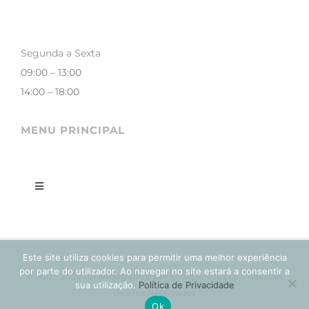
Segunda a Sexta
09:00 – 13:00
14:00 – 18:00
MENU PRINCIPAL
Toggle
Navigation
LOJA
Este site utiliza cookies para permitir uma melhor experiência
CONTACTOS
por parte do utilizador. Ao navegar no site estará a consentir a
© 2012 - 2026 • ProAudioVisual por MISTER PUZZLE - Todos os
sua utilização.
Política de Privacidade
Direitos Reservados
Ok