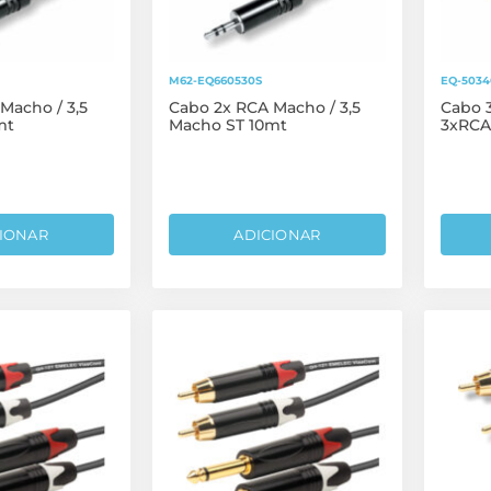
M62-EQ660530S
EQ-503
Macho / 3,5
Cabo 2x RCA Macho / 3,5
Cabo 3
mt
Macho ST 10mt
3xRCA
IONAR
ADICIONAR