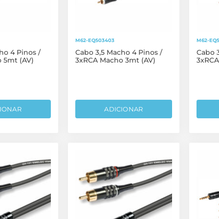
M62-EQ503403
M62-EQ
ho 4 Pinos /
Cabo 3,5 Macho 4 Pinos /
Cabo 3
 5mt (AV)
3xRCA Macho 3mt (AV)
3xRCA
IONAR
ADICIONAR