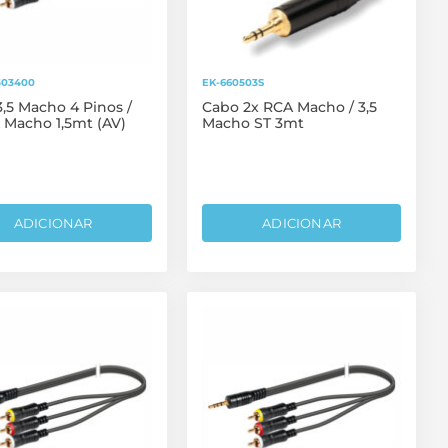
503400
EK-660503S
,5 Macho 4 Pinos /
Cabo 2x RCA Macho / 3,5
 Macho 1,5mt (AV)
Macho ST 3mt
ADICIONAR
ADICIONAR