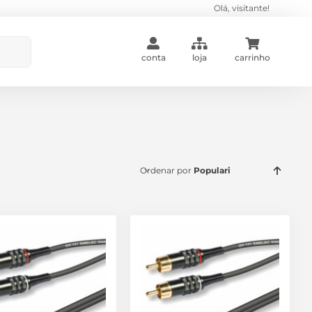
Olá, visitante!
conta
loja
carrinho
Ordenar por
Popularidade