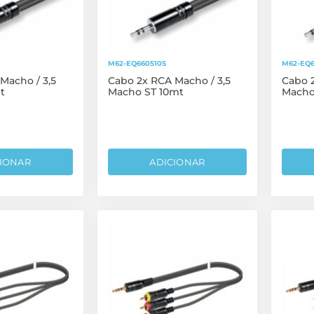
M62-EQ660510S
M62-EQ6
Macho / 3,5
Cabo 2x RCA Macho / 3,5
Cabo 2
t
Macho ST 10mt
Macho
IONAR
ADICIONAR