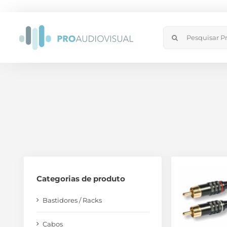
Skip
to
Search
content
for:
Categorias de produto
Bastidores / Racks
Cabos