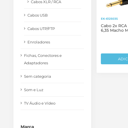
Cabos XLR / RCA
Cabos USB
EK-612503S
Cabo 2x RCA 
Cabos UTP/FTP
6,35 Macho 
Enroladores
Fichas, Conectores e
ADIC
Adaptadores
Sem categoria
Som e Luz
TV Áudio e Vídeo
Marca
