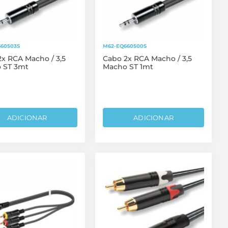
60503S
M62-EQ660500S
x RCA Macho / 3,5
Cabo 2x RCA Macho / 3,5
 ST 3mt
Macho ST 1mt
ADICIONAR
ADICIONAR