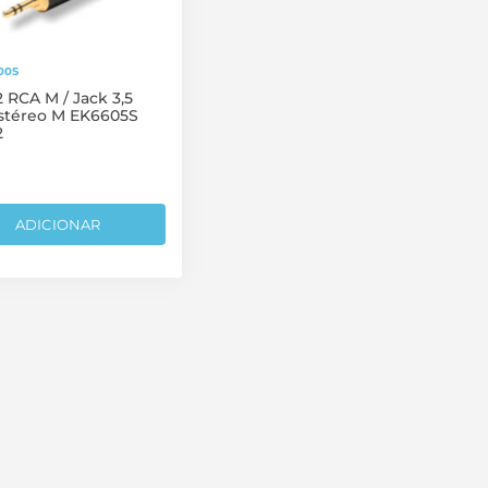
00S
 RCA M / Jack 3,5
téreo M EK6605S
2
ADICIONAR