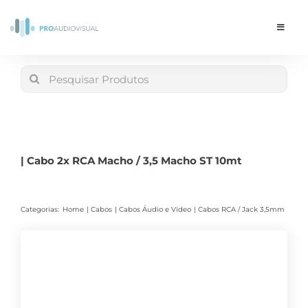
Skip
to
Toggle
Navigat
content
Conta
Search
for:
LOJA
Carrinho
| Cabo 2x RCA Macho / 3,5 Macho ST 10mt
Categorias:
Home
Cabos
Cabos Áudio e Vídeo
Cabos RCA / Jack 3,5mm