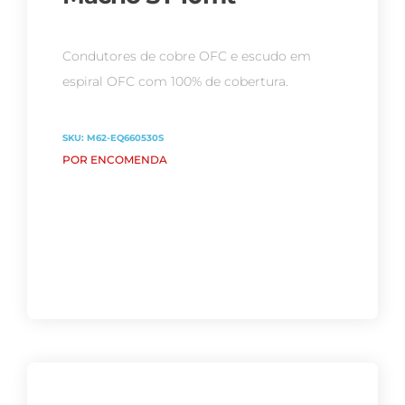
Condutores de cobre OFC e escudo em
espiral OFC com 100% de cobertura.
SKU:
M62-EQ660530S
POR ENCOMENDA