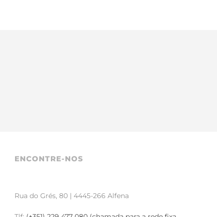
ENCONTRE-NOS
Rua do Grés, 80 | 4445-266 Alfena
Tlf:
(+351) 229 477 080 (chamada para a rede fixa