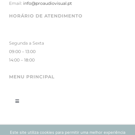
Email:
info@proaudiovisual.pt
HORÁRIO DE ATENDIMENTO
Segunda a Sexta
09:00 – 13:00
14:00 – 18:00
MENU PRINCIPAL
Toggle
Navigation
LOJA
Este site utiliza cookies para permitir uma melhor experiência