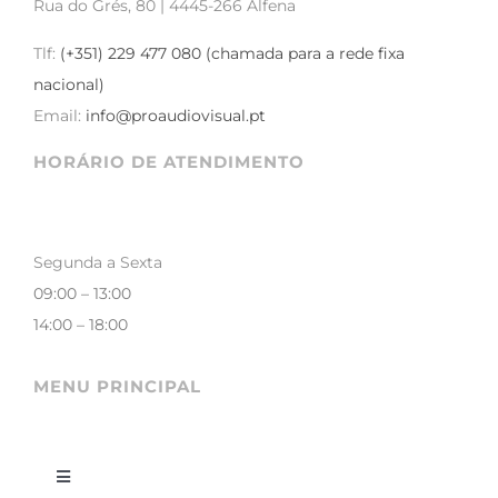
Rua do Grés, 80 | 4445-266 Alfena
Tlf:
(+351) 229 477 080 (chamada para a rede fixa
nacional)
Email:
info@proaudiovisual.pt
HORÁRIO DE ATENDIMENTO
Segunda a Sexta
09:00 – 13:00
14:00 – 18:00
MENU PRINCIPAL
Toggle