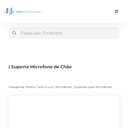
Skip
to
Toggle
Navigat
content
Conta
Search
for:
LOJA
Carrinho
| Suporte Microfone de Chão
Categorias:
Home
Som e Luz
Microfones
Suportes para Microfones