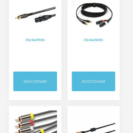
Som e Luz
TV Áudio e Vídeo
EQ-642703S
EQ-642503S
ADICIONAR
ADICIONAR