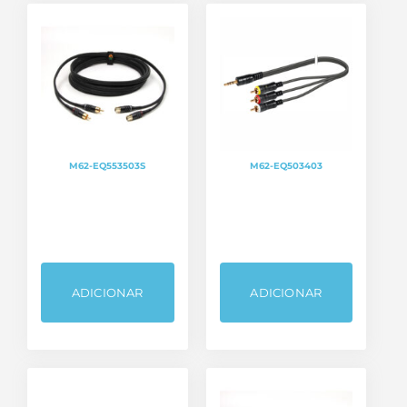
M62-EQ553503S
M62-EQ503403
Categorias de produto
Bastidores / Racks
ADICIONAR
ADICIONAR
Cabos
Fichas, Conectores e Adaptadores
Sem categoria