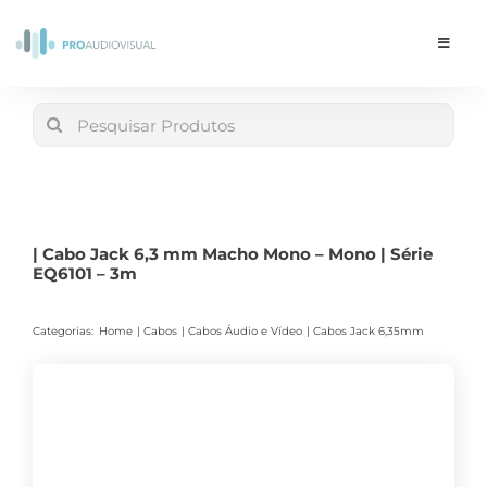
Skip
to
Toggle
Navigat
content
Conta
Search
for:
LOJA
Carrinho
| Cabo Jack 6,3 mm Macho Mono – Mono | Série
EQ6101 – 3m
Categorias:
Home
Cabos
Cabos Áudio e Vídeo
Cabos Jack 6,35mm