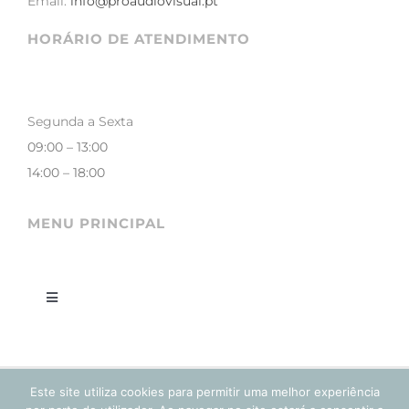
Email:
info@proaudiovisual.pt
HORÁRIO DE ATENDIMENTO
Segunda a Sexta
09:00 – 13:00
14:00 – 18:00
MENU PRINCIPAL
Toggle
Navigation
LOJA
Este site utiliza cookies para permitir uma melhor experiência
CONTACTOS