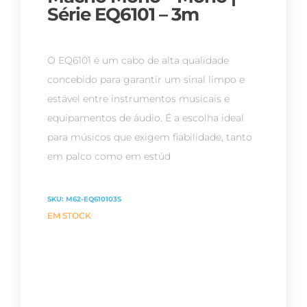
Série EQ6101 – 3m
O EQ6101 é um cabo de alta qualidade
concebido para garantir um sinal limpo e
estável entre instrumentos musicais e
equipamentos de áudio. É a escolha ideal
para músicos que exigem fiabilidade, tanto
em palco como em estúd
SKU:
M62-EQ610103S
EM STOCK