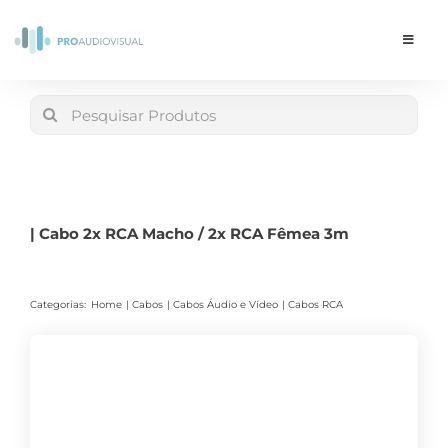
Skip
to
Toggle
Navigat
content
Conta
Search
for:
LOJA
Carrinho
| Cabo 2x RCA Macho / 2x RCA Fêmea 3m
Categorias:
Home
Cabos
Cabos Áudio e Vídeo
Cabos RCA