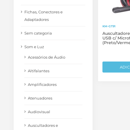
Fichas, Conectores e
Adaptadores
KM-GT91
Sem categoria
Auscultador
USB c/ Micro
(Preto/Verme
Som e Luz
Acessórios de Áudio
ADIC
Altifalantes
Amplificadores
Atenuadores
Audiovisual
Auscultadores e