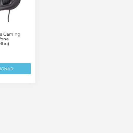
es Gaming
fone
lho)
IONAR