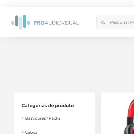
Skip
to
Search
content
for:
Categorias de produto
Bastidores / Racks
Cabos