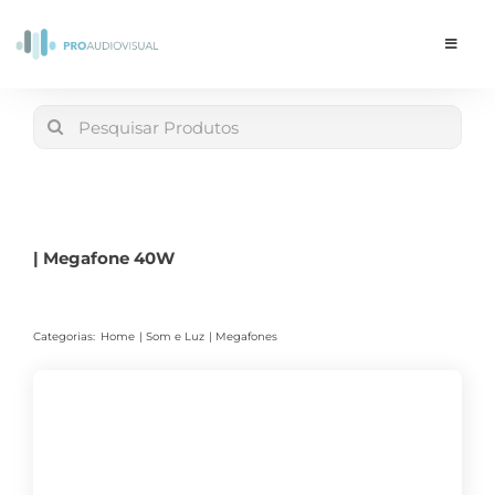
Skip
to
Toggle
Navigat
content
Conta
Search
for:
LOJA
Carrinho
| Megafone 40W
Categorias:
Home
Som e Luz
Megafones