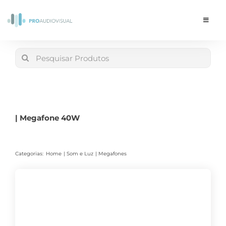
Skip
to
Toggle
Navigat
content
Conta
Search
for:
LOJA
Carrinho
| Megafone 40W
Categorias:
Home
Som e Luz
Megafones