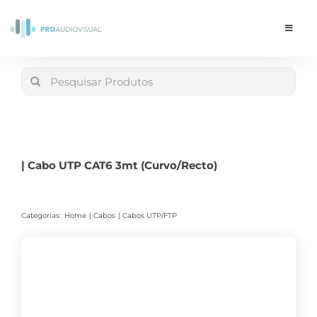
Skip
to
Toggle
Navigat
content
Conta
Search
for:
LOJA
Carrinho
| Cabo UTP CAT6 3mt (Curvo/Recto)
Categorias:
Home
Cabos
Cabos UTP/FTP