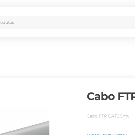
Cabo FT
Cabo FTP CAT6 5mt
SKU:
M62-MC857.0100AR