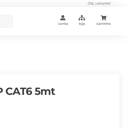
Olá, visitante!
conta
loja
carrinho
P CAT6 5mt