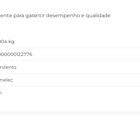
mente para garantir desempenho e qualidade
,004 kg
000000122776
inzento
melec
m