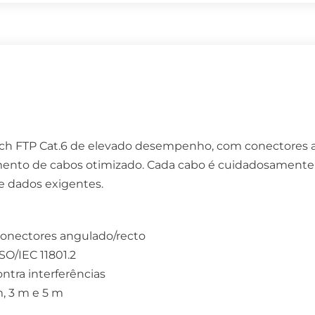
ch FTP Cat.6 de elevado desempenho, com conectores an
nto de cabos otimizado. Cada cabo é cuidadosamente t
de dados exigentes.
conectores angulado/recto
SO/IEC 11801.2
ntra interferências
, 3 m e 5 m