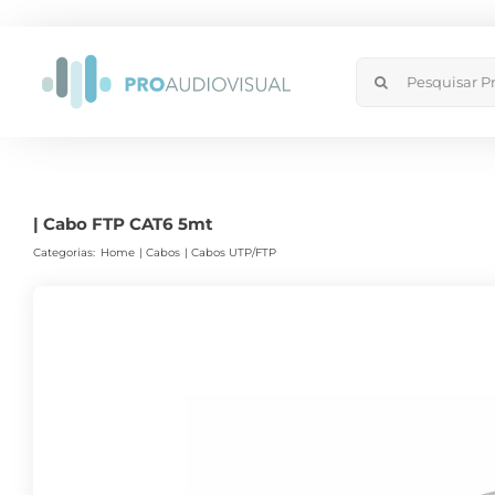
Skip
to
Search
content
for:
| Cabo FTP CAT6 5mt
Categorias:
Home
Cabos
Cabos UTP/FTP