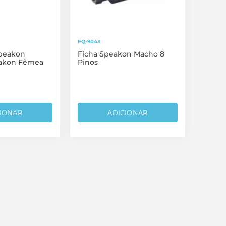
EQ-9043
peakon
Ficha Speakon Macho 8
akon Fêmea
Pinos
IONAR
ADICIONAR