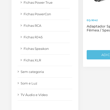
Fichas Power True
Fichas PowerCon
EQ-9042
Fichas RCA
Adaptador S
Fêmea / Spe
Fichas RJ45
Fichas Speakon
ADIC
Fichas XLR
Sem categoria
Som e Luz
TV Áudio e Vídeo