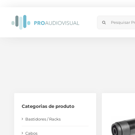
Skip
to
Search
content
for:
Categorias de produto
Bastidores / Racks
Cabos