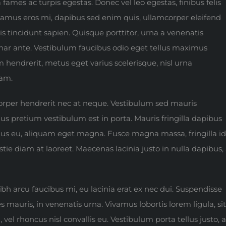
ames ac turpis egestas. Donec vel leo egestas, finibus felis
vamus eros mi, dapibus sed enim quis, ullamcorper eleifend
is tincidunt sapien. Quisque porttitor, urna a venenatis
lvinar ante. Vestibulum faucibus odio eget tellus maximus
m hendrerit, metus eget varius scelerisque, nisl urna
uam.
corper hendrerit nec at neque. Vestibulum sed mauris
lus pretium vestibulum est in porta. Mauris fringilla dapibus
ximus eu, aliquam eget magna. Fusce magna massa, fringilla id
e diam at laoreet. Maecenas lacinia justo in nulla dapibus,
 arcu faucibus mi, eu lacinia erat ex nec dui. Suspendisse
s mauris, in venenatis urna. Vivamus lobortis lorem ligula, sit
el rhoncus nisl convallis eu. Vestibulum porta tellus justo, a