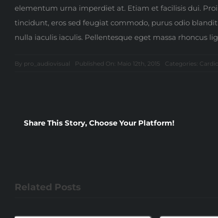
elementum urna imperdiet at. Etiam et facilisis dui. Pro
tincidunt, eros sed feugiat commodo, purus odio blandit 
nulla iaculis iaculis. Pellentesque eget massa rhoncus li
By
pro_audiovisual
Published On: Maio 12th, 2015
Categories:
Cardi
Share This Story, Choose Your Platform!
Related Posts