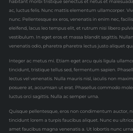
habitant morbi tristique senectus et netus et malesuada f
ac, luctus felis. Nunc mattis elementum ullamcorper. Vi
nunc. Pellentesque ex eros, venenatis in enim nec, facilis
eleifend, lacus leo tempus elit, et rutrum nisi libero pu
vestibulum. In eget eros et massa blandit sagittis. Nulla
venenatis odio, pharetra pharetra lectus justo aliquet q
Integer ac metus mi. Etiam eget arcu quis ligula ullam
tincidunt, tristique tellus sed, fermentum sapien. Phasel
lectus vel venenatis. Nulla mauris nisl, iaculis non ma
posuere at, accumsan ut erat. Phasellus commodo molesti
luctus orci sagittis. Nulla ac semper urna.
Quisque pellentesque, eros non condimentum auctor, nibh
tincidunt lorem a turpis faucibus aliquet. Nunc eu ultrice
amet faucibus magna venenatis a. Ut lobortis nunc urna, v