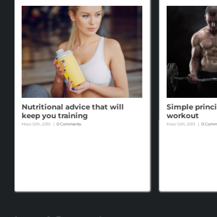
Nutritional advice that will
Simple princi
keep you training
workout
Maio 12th, 2015
|
0 Comments
Maio 12th, 2015
|
0 Comm