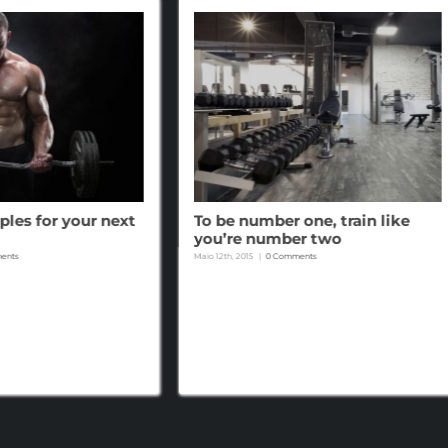
ples for your next
To be number one, train like
you’re number two
ents
Maio 12th, 2015
|
0 Comments