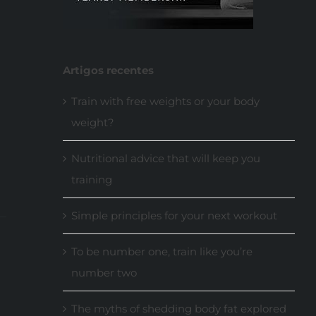
Artigos recentes
Train with free weights or your body
weight?
Nutritional advice that will keep you
training
Simple principles for your next workout
To be number one, train like you’re
number two
The myths of shedding body fat explored