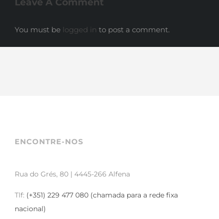
Leave A Comment
You must be
logged in
to post a comment.
ENCONTRE-NOS
Rua do Grés, 80 | 4445-266 Alfena
Tlf:
(+351) 229 477 080 (chamada para a rede fixa
nacional)