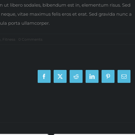
in ut libero sodales, bibendum est in, elementum risus. Sed
neque, vitae maximus felis eros et erat. Sed gravida nunc a
gula porta ullamcorper.
on
o
,
Fitness
0 Comments
Best
way
to
track
your
body
stats