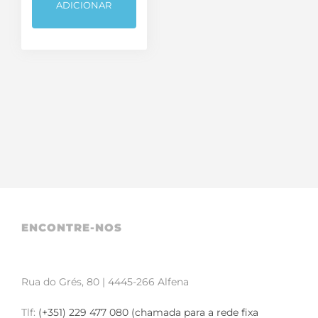
ADICIONAR
Cabos
Fichas, Conectores e Adaptadores
Sem categoria
Som e Luz
TV Áudio e Vídeo
ENCONTRE-NOS
Rua do Grés, 80 | 4445-266 Alfena
Tlf:
(+351) 229 477 080 (chamada para a rede fixa