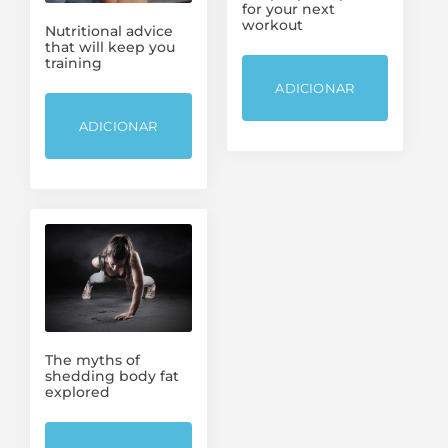
for your next
workout
Nutritional advice
that will keep you
training
ADICIONAR
ADICIONAR
The myths of
shedding body fat
Categorias de produto
explored
Bastidores / Racks