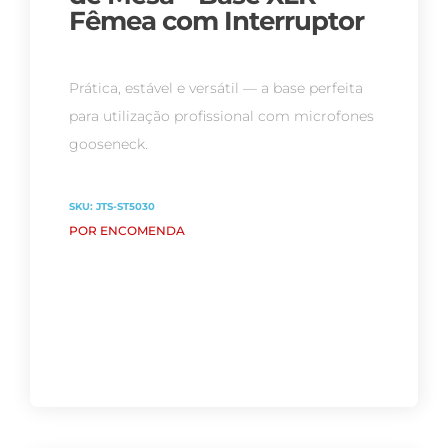
Fêmea com Interruptor
Prática, estável e versátil — a base perfeita
para utilização profissional com microfones
gooseneck.
SKU:
JTS-ST5030
POR ENCOMENDA