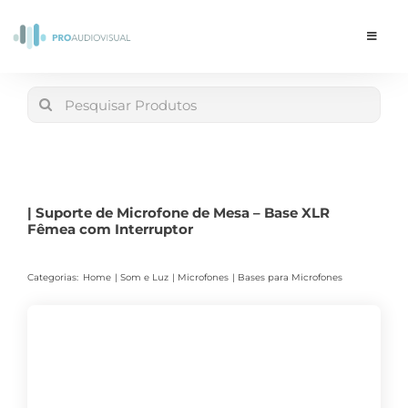
Skip
to
Toggle
Navigat
content
Conta
Search
for:
LOJA
Carrinho
| Suporte de Microfone de Mesa – Base XLR
Fêmea com Interruptor
Categorias:
Home
Som e Luz
Microfones
Bases para Microfones