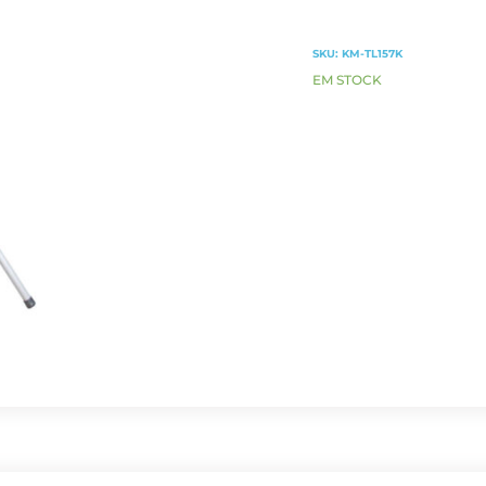
SKU:
KM-TL157K
EM STOCK