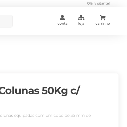
Olá, visitante!
conta
loja
carrinho
Colunas 50Kg c/
a colunas equipadas com um copo de 35 mm de