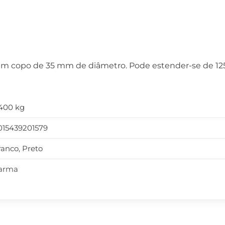
 um copo de 35 mm de diâmetro. Pode estender-se de 1
,400 kg
015439201579
ranco, Preto
arma