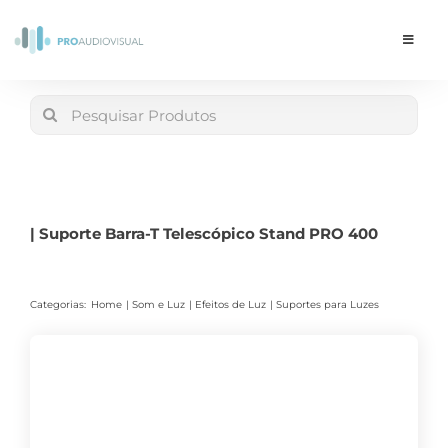
Skip
to
Toggle
Navigat
content
Conta
Search
for:
LOJA
Carrinho
| Suporte Barra-T Telescópico Stand PRO 400
Categorias:
Home
Som e Luz
Efeitos de Luz
Suportes para Luzes