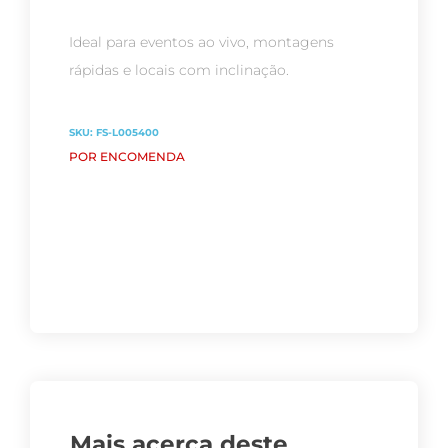
Ideal para eventos ao vivo, montagens
rápidas e locais com inclinação.
SKU:
FS-L005400
POR ENCOMENDA
Mais acerca deste