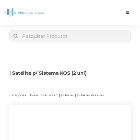
Skip
to
Toggle
Navigat
content
Conta
Search
for:
LOJA
Carrinho
| Satélite p/ Sistema KOS (2 uni)
Categorias:
Home
Som e Luz
Colunas
Colunas Passivas