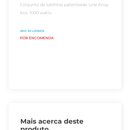
Conjunto de satélites patenteado Line Array
Kos, 1000 watts.
SKU:
IH-L006212
POR ENCOMENDA
Mais acerca deste
produto