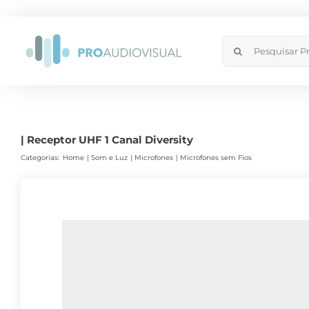
Skip
to
Search
content
for:
| Receptor UHF 1 Canal Diversity
Categorias:
Home
Som e Luz
Microfones
Microfones sem Fios