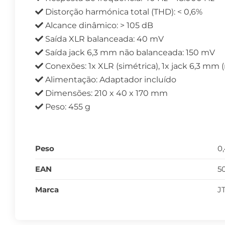
Distorção harmónica total (THD): < 0,6%
Alcance dinâmico: > 105 dB
Saída XLR balanceada: 40 mV
Saída jack 6,3 mm não balanceada: 150 mV
Conexões: 1x XLR (simétrica), 1x jack 6,3 mm
Alimentação: Adaptador incluído
Dimensões: 210 x 40 x 170 mm
Peso: 455 g
Peso
0
EAN
5
Marca
J