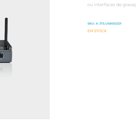
ou interfaces de grava
SKU:
A-JTS.US8002D1
EM STOCK