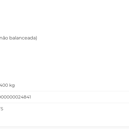
 (não balanceada)
,400 kg
000000024841
TS