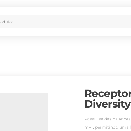
Receptor
Diversity
Possui saídas balance
mV), permitindo uma li