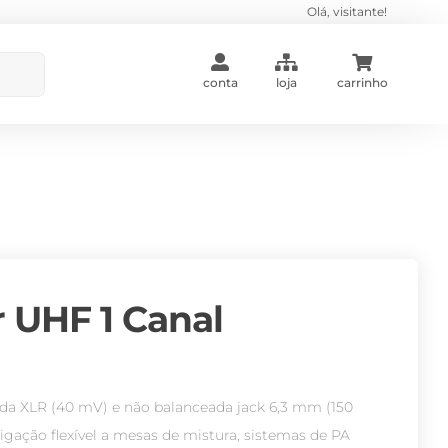
Olá, visitante!
conta
loja
carrinho
 UHF 1 Canal
ada XLR (40 mV) e não balanceada jack 6,3 mm (150
gação flexível a mesas de mistura, sistemas de PA