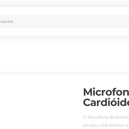
Microfon
Cardióid
O Microfone de Estúd
estúdio USB estiloso e 