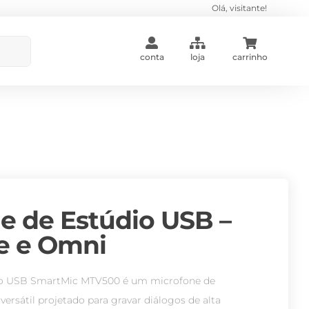
Olá, visitante!
conta
loja
carrinho
e de Estúdio USB –
e e Omni
io USB SmartMic MTV500 é um microfone de
versátil projetado para gravar diálogos de alta