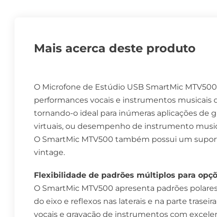
Mais acerca deste produto
O Microfone de Estúdio USB SmartMic MTV500 é 
performances vocais e instrumentos musicais d
tornando-o ideal para inúmeras aplicações de g
virtuais, ou desempenho de instrumento musica
O SmartMic MTV500 também possui um suporte d
vintage.
Flexibilidade de padrões múltiplos para opç
O SmartMic MTV500 apresenta padrões polares ca
do eixo e reflexos nas laterais e na parte trasei
vocais e gravação de instrumentos com excel