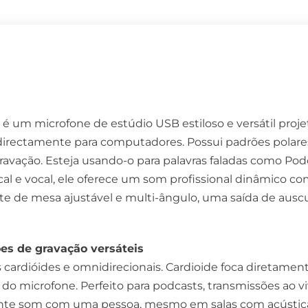
um microfone de estúdio USB estiloso e versátil projeta
irectamente para computadores. Possui padrões polares 
ravação. Esteja usando-o para palavras faladas como Pod
l e vocal, ele oferece um som profissional dinâmico com
e mesa ajustável e multi-ângulo, uma saída de auscul
ões de gravação versáteis
rdióides e omnidirecionais. Cardioide foca diretamente 
ra do microfone. Perfeito para podcasts, transmissões ao v
ente som com uma pessoa, mesmo em salas com acústica