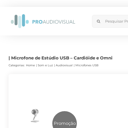
Skip
to
Search
content
for:
| Microfone de Estúdio USB – Cardióide e Omni
Categorias:
Home
Som e Luz
Audiovisual
Microfones USB
Promoção