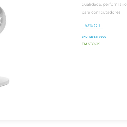
qualidade, performanc
para computadores.
53% Off
SKU:
SR-MTV500
EM STOCK