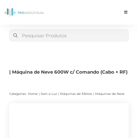
Skip
to
Toggle
Navigat
content
Conta
Search
for:
LOJA
Carrinho
| Máquina de Neve 600W c/ Comando (Cabo + RF)
Categorias:
Home
Som e Luz
Máquinas de Efeitos
Máquinas de Neve