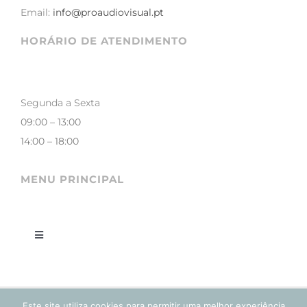
Email:
info@proaudiovisual.pt
HORÁRIO DE ATENDIMENTO
Segunda a Sexta
09:00 – 13:00
14:00 – 18:00
MENU PRINCIPAL
Toggle
Navigation
LOJA
Este site utiliza cookies para permitir uma melhor experiência