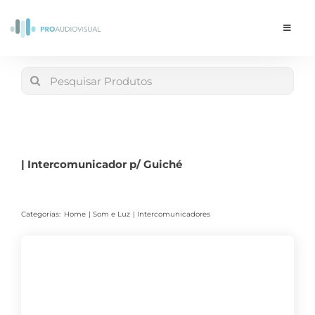
Skip
to
Toggle
Navigat
content
Conta
Search
for:
LOJA
Carrinho
| Intercomunicador p/ Guiché
Categorias:
Home
Som e Luz
Intercomunicadores