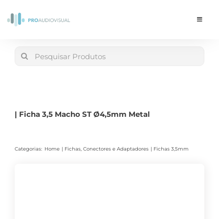
Skip
to
Toggle
Navigat
content
Conta
Search
for:
LOJA
Carrinho
| Ficha 3,5 Macho ST Ø4,5mm Metal
Categorias:
Home
Fichas, Conectores e Adaptadores
Fichas 3,5mm