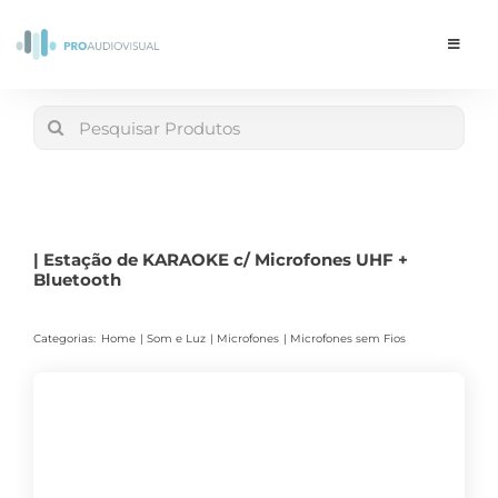
Skip
to
Toggle
Navigat
content
Conta
Search
for:
LOJA
Carrinho
| Estação de KARAOKE c/ Microfones UHF +
Bluetooth
Categorias:
Home
Som e Luz
Microfones
Microfones sem Fios