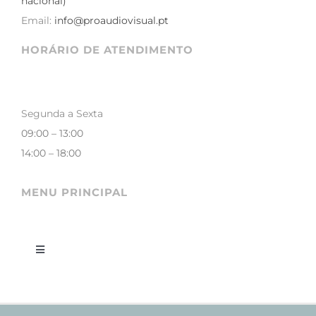
nacional)
Email:
info@proaudiovisual.pt
HORÁRIO DE ATENDIMENTO
Segunda a Sexta
09:00 – 13:00
14:00 – 18:00
MENU PRINCIPAL
Toggle
Navigation
LOJA