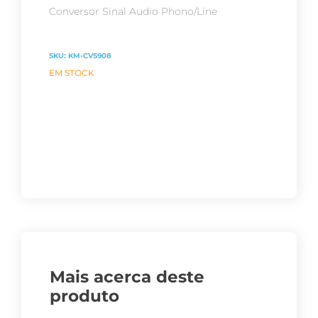
Conversor Sinal Audio Phono/Line
SKU:
KM-CVS908
EM STOCK
Mais acerca deste
produto