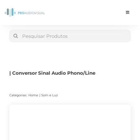
Skip
to
Toggle
Navigat
content
Conta
Search
for:
LOJA
Carrinho
| Conversor Sinal Audio Phono/Line
Categorias:
Home
Som e Luz