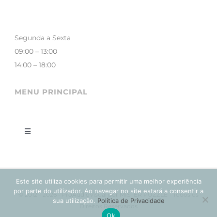
Segunda a Sexta
09:00 – 13:00
14:00 – 18:00
MENU PRINCIPAL
Toggle
Navigation
LOJA
Este site utiliza cookies para permitir uma melhor experiência
CONTACTOS
por parte do utilizador. Ao navegar no site estará a consentir a
© 2012 - 2026 • ProAudioVisual por MISTER PUZZLE - Todos os
sua utilização.
Política de Privacidade
Direitos Reservados
Ok