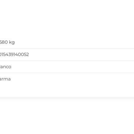
,580 kg
015439140052
ranco
arma