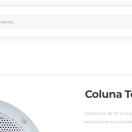
Coluna T
Altifalante de 30 W à 
especialmente concebid