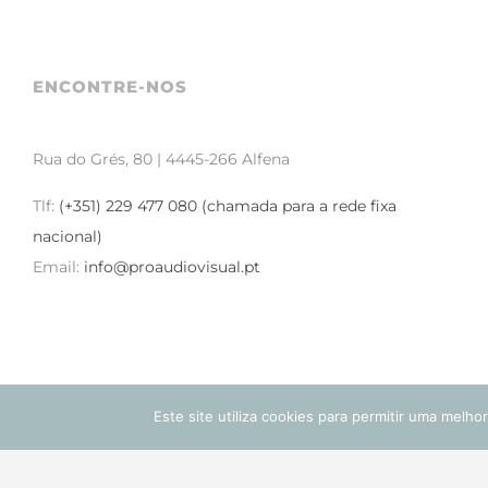
ENCONTRE-NOS
Rua do Grés, 80 | 4445-266 Alfena
Tlf:
(+351) 229 477 080 (chamada para a rede fixa
nacional)
Email:
info@proaudiovisual.pt
Este site utiliza cookies para permitir uma melhor
© 2012 - 2026 • ProAudioVisual por MISTER PUZZLE - Todos os Direit