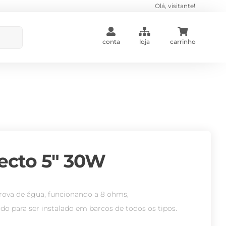
Olá, visitante!
conta
loja
carrinho
ecto 5″ 30W
prova de água, funcionando a 8 ohms,
o para ser instalado em barcos de todos os tipos.