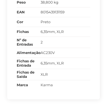
Peso
38,800 kg
EAN
8015439131159
Cor
Preto
Fichas
6,35mm, XLR
Nº de
2
Entradas
Alimentação
AC230V
Fichas de
6,35mm, XLR
Entrada
Fichas de
XLR
Saída
Marca
Karma