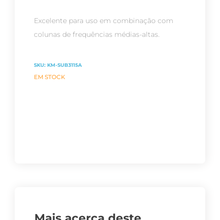
Excelente para uso em combinação com
colunas de frequências médias-altas.
SKU:
KM-SUB3115A
EM STOCK
Mais acerca deste