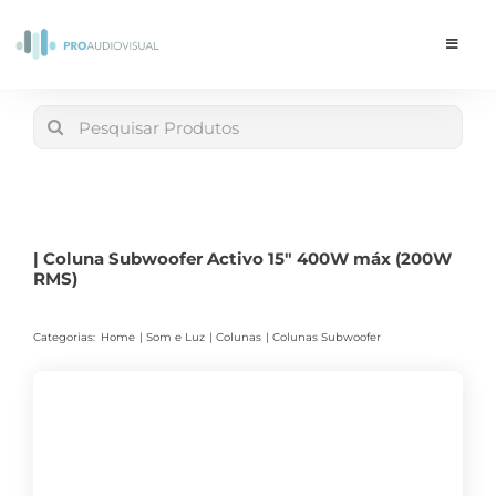
Skip
to
Toggle
Navigat
content
Conta
Search
for:
LOJA
Carrinho
| Coluna Subwoofer Activo 15″ 400W máx (200W
RMS)
Categorias:
Home
Som e Luz
Colunas
Colunas Subwoofer