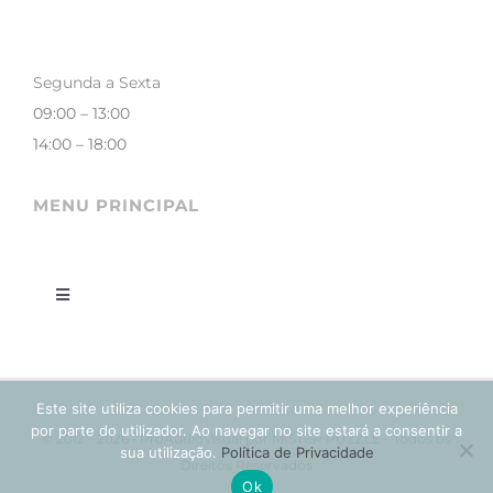
Segunda a Sexta
09:00 – 13:00
14:00 – 18:00
MENU PRINCIPAL
Toggle
Navigation
LOJA
Este site utiliza cookies para permitir uma melhor experiência
CONTACTOS
por parte do utilizador. Ao navegar no site estará a consentir a
© 2012 - 2026 • ProAudioVisual por MISTER PUZZLE - Todos os
sua utilização.
Política de Privacidade
Direitos Reservados
Ok