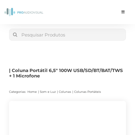
Skip
to
Toggle
Navigat
content
Conta
Search
for:
LOJA
Carrinho
| Coluna Portátil 6,5″ 100W USB/SD/BT/BAT/TWS
+ 1 Microfone
Categorias:
Home
Som e Luz
Colunas
Colunas Portáteis