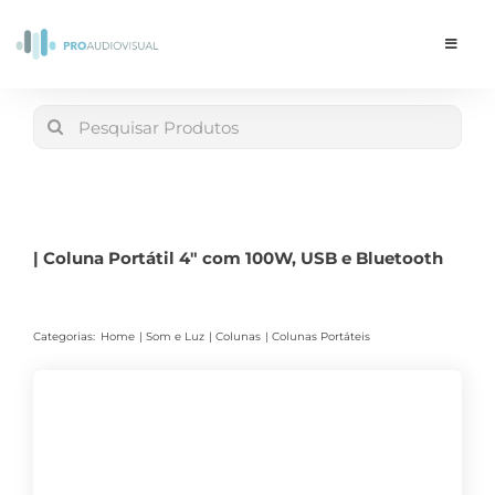
Skip
to
Toggle
Navigat
content
Conta
Search
for:
LOJA
Carrinho
| Coluna Portátil 4″ com 100W, USB e Bluetooth
Categorias:
Home
Som e Luz
Colunas
Colunas Portáteis