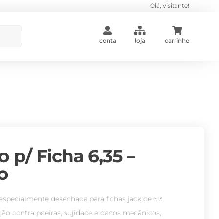
Olá, visitante!
conta
loja
carrinho
 p/ Ficha 6,35 –
o
specialmente desenhada para fichas jack de 6,3
ão contra poeiras, sujidade e danos mecânicos,