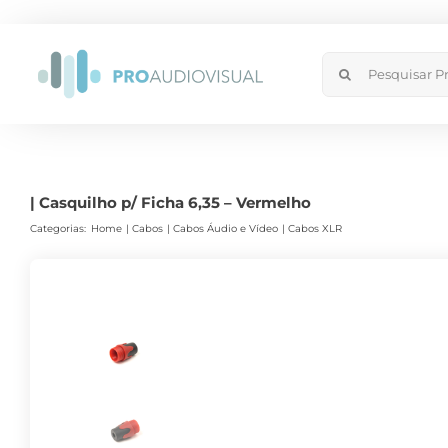
Skip
to
Search
content
for:
| Casquilho p/ Ficha 6,35 – Vermelho
Categorias:
Home
Cabos
Cabos Áudio e Vídeo
Cabos XLR