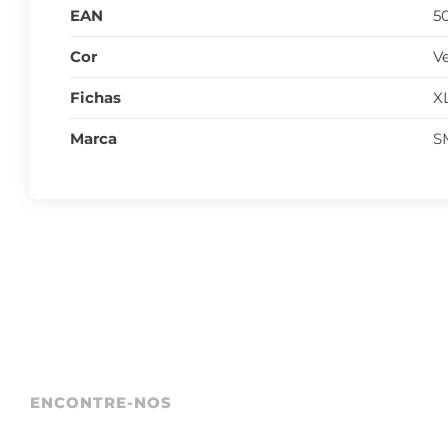
EAN
5
Cor
V
Fichas
X
Marca
S
ENCONTRE-NOS