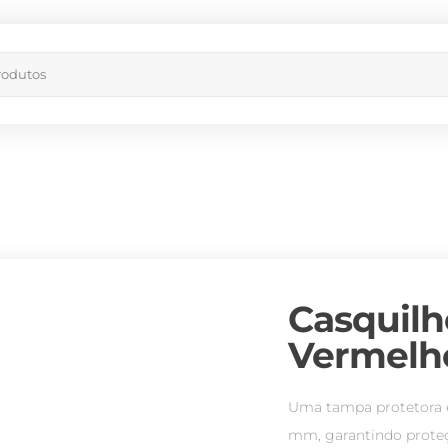
Casquilho
Vermelh
Uma tampa protetora e
mm, garantindo proteç