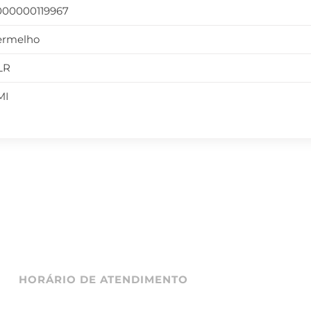
000000119967
ermelho
LR
MI
HORÁRIO DE ATENDIMENTO