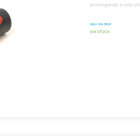
prolongando a vida úti
SKU:
EK-9103
EM STOCK