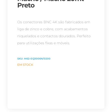
Preto
Os conectores BNC 4K são fabricados em
liga de zinco e cobre, com acabamentos
niquelados e contactos dourados. Perfeito
para utilizações fixas e móveis.
SKU:
M62-EQ3006N/0200
EM STOCK