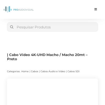
Skip
to
Toggle
Navigat
content
Conta
Search
for:
LOJA
Carrinho
| Cabo Vídeo 4K-UHD Macho / Macho 20mt –
Preto
Categorias:
Home
Cabos
Cabos Áudio e Vídeo
Cabos SDI