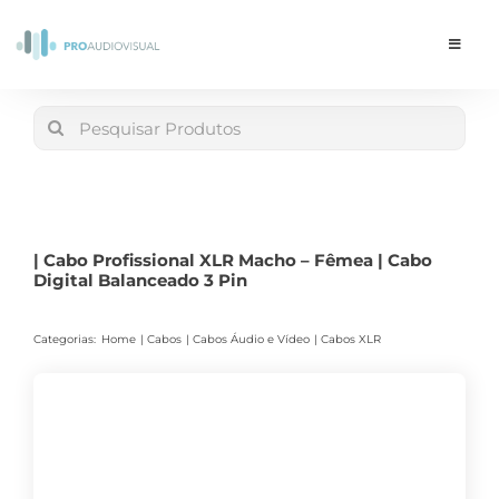
Skip
to
Toggle
Navigat
content
Conta
Search
for:
LOJA
Carrinho
| Cabo Profissional XLR Macho – Fêmea | Cabo
Digital Balanceado 3 Pin
Categorias:
Home
Cabos
Cabos Áudio e Vídeo
Cabos XLR