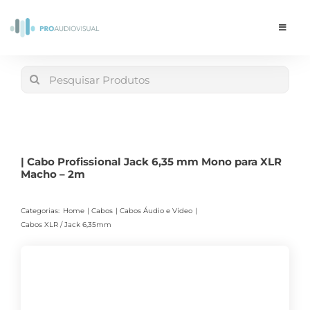
Skip
to
Toggle
Navigat
content
Conta
Search
for:
LOJA
Carrinho
| Cabo Profissional Jack 6,35 mm Mono para XLR
Macho – 2m
Categorias:
Home
Cabos
Cabos Áudio e Vídeo
Cabos XLR / Jack 6,35mm