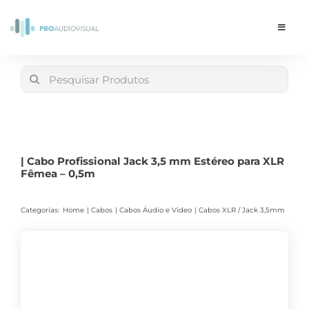
Skip
to
Toggle
Navigat
content
Conta
Search
for:
LOJA
Carrinho
| Cabo Profissional Jack 3,5 mm Estéreo para XLR
Fêmea – 0,5m
Categorias:
Home
Cabos
Cabos Áudio e Vídeo
Cabos XLR / Jack 3,5mm