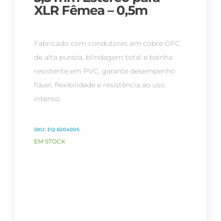
XLR Fêmea – 0,5m
Fabricado com condutores em cobre OFC
de alta pureza, blindagem total e bainha
resistente em PVC, garante desempenho
fiável, flexibilidade e resistência ao uso
intenso.
SKU:
EQ-620400S
EM STOCK