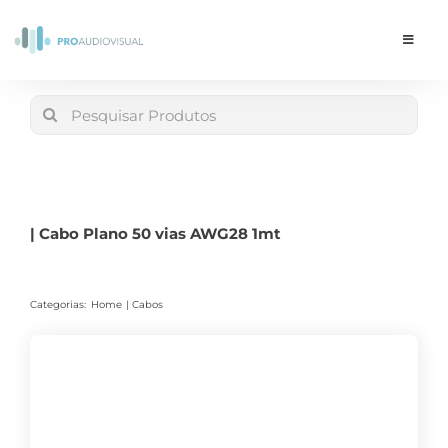
Skip
to
Toggle
Navigat
content
Conta
Search
for:
LOJA
Carrinho
| Cabo Plano 50 vias AWG28 1mt
Categorias:
Home
Cabos