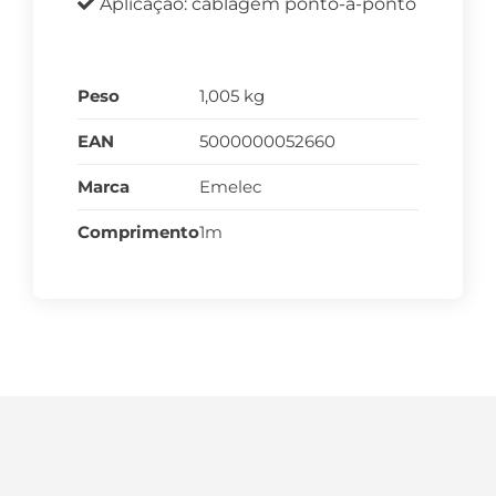
Aplicação: cablagem ponto-a-ponto
Peso
1,005 kg
EAN
5000000052660
Marca
Emelec
Comprimento
1m