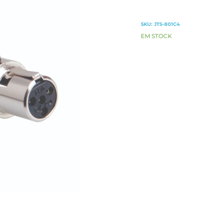
SKU:
JTS-801C4
EM STOCK