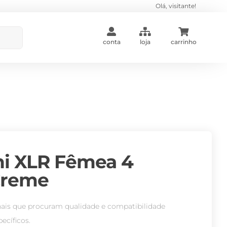
Olá, visitante!
conta
loja
carrinho
ni XLR Fêmea 4
Creme
onais que procuram qualidade e compatibilidade
cíficos.