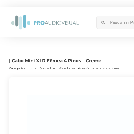
Skip
to
Search
content
for:
| Cabo Mini XLR Fêmea 4 Pinos – Creme
Categorias:
Home
Som e Luz
Microfones
Acessórios para Microfones