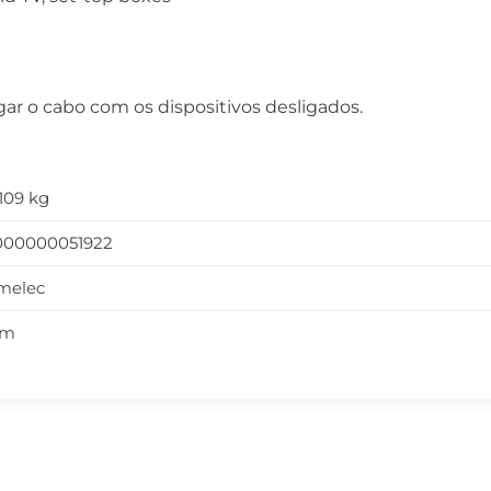
ar o cabo com os dispositivos desligados.
109 kg
000000051922
melec
5m