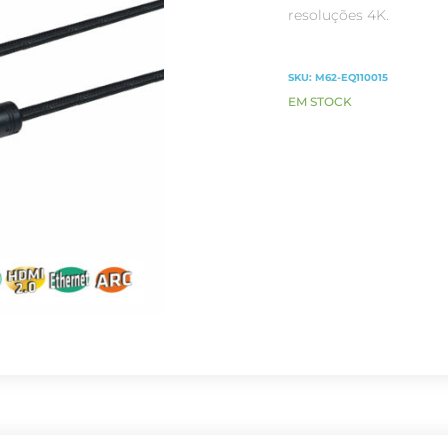
resoluções 4K.
SKU:
M62-EQ110015
EM STOCK