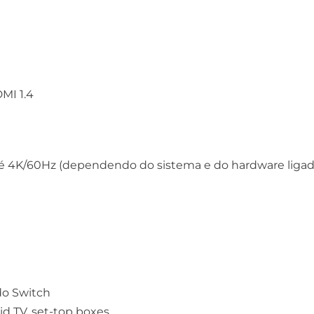
MI 1.4
té 4K/60Hz (dependendo do sistema e do hardware ligad
do Switch
id TV, set-top boxes