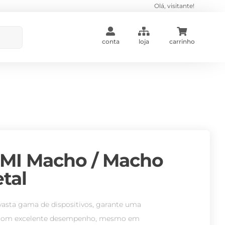
Olá, visitante!
conta
loja
carrinho
MI Macho / Macho
tal
sta gama de dispositivos, garante uma
e com excelente desempenho, mesmo em