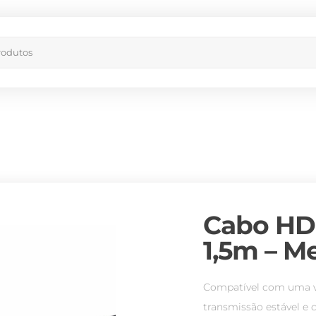
Cabo HD
1,5m – Me
Compatível com uma va
transmissão estável 