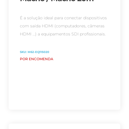
É a solução ideal para conectar dispositivos
com saída HDMI (computadores, câmeras
HDMI …) a equipamentos SDI profissionais.
SKU:
M62-EQ115020
POR ENCOMENDA