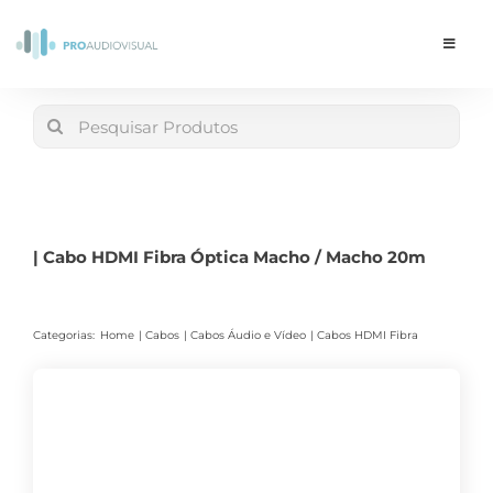
Skip
to
Toggle
Navigat
content
Conta
Search
for:
LOJA
Carrinho
| Cabo HDMI Fibra Óptica Macho / Macho 20m
Categorias:
Home
Cabos
Cabos Áudio e Vídeo
Cabos HDMI Fibra