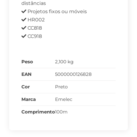
distâncias
Projetos fixos ou móveis
HR002
CC818
CC918
Peso
2,100 kg
EAN
5000000126828
Cor
Preto
Marca
Emelec
Comprimento
100m