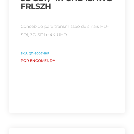
FRLSZH
Concebido para transmissão de sinais HD-
SDI, 3G-SDI e 4K-UHD.
SKU:
Q11-3007NHF
POR ENCOMENDA