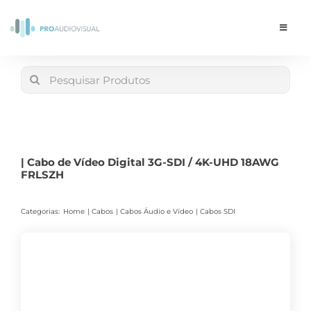
Skip
to
Toggle
Navigat
content
Conta
Search
for:
LOJA
Carrinho
| Cabo de Vídeo Digital 3G-SDI / 4K-UHD 18AWG
FRLSZH
Categorias:
Home
Cabos
Cabos Áudio e Vídeo
Cabos SDI