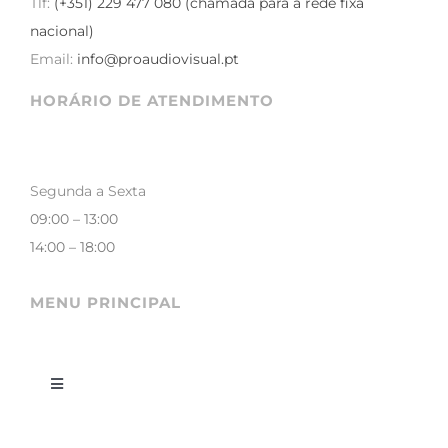
Tlf:
(+351) 229 477 080 (chamada para a rede fixa
nacional)
Email:
info@proaudiovisual.pt
HORÁRIO DE ATENDIMENTO
Segunda a Sexta
09:00 – 13:00
14:00 – 18:00
MENU PRINCIPAL
Toggle
Navigation
LOJA