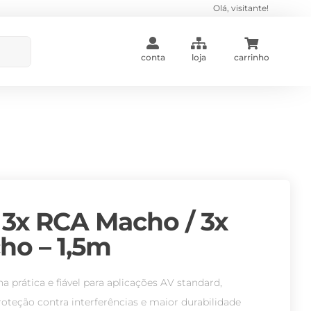
Olá, visitante!
conta
loja
carrinho
3x RCA Macho / 3x
ho – 1,5m
a prática e fiável para aplicações AV standard,
teção contra interferências e maior durabilidade