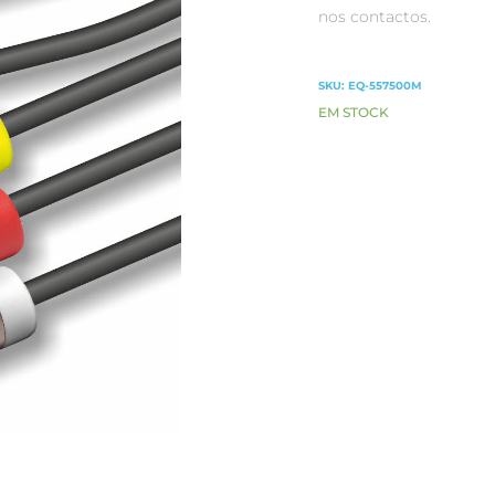
nos contactos.
SKU:
EQ-557500M
EM STOCK