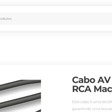
Cabo AV 
RCA Mac
Este cabo é uma escolh
garantindo uma boa pro