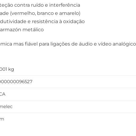
eção contra ruído e interferência
de (vermelho, branco e amarelo)
utividade e resistência à oxidação
m armazón metálico
ca mas fiável para ligações de áudio e vídeo analógico
,001 kg
000000096527
CA
melec
5m