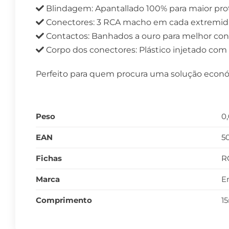
Blindagem: Apantallado 100% para maior prot
Conectores: 3 RCA macho em cada extremida
Contactos: Banhados a ouro para melhor cond
Corpo dos conectores: Plástico injetado co
Perfeito para quem procura uma solução económi
Peso
0
EAN
5
Fichas
R
Marca
E
Comprimento
1