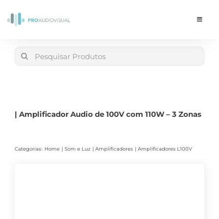
Skip
to
Toggle
Navigat
content
Conta
Search
for:
LOJA
Carrinho
| Amplificador Audio de 100V com 110W – 3 Zonas
Categorias:
Home
Som e Luz
Amplificadores
Amplificadores L100V