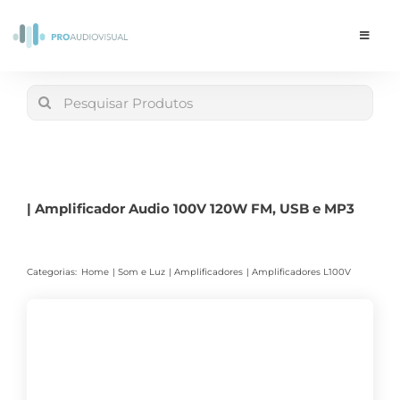
Skip
to
Toggle
Navigat
content
Conta
Search
for:
LOJA
Carrinho
| Amplificador Audio 100V 120W FM, USB e MP3
Categorias:
Home
Som e Luz
Amplificadores
Amplificadores L100V